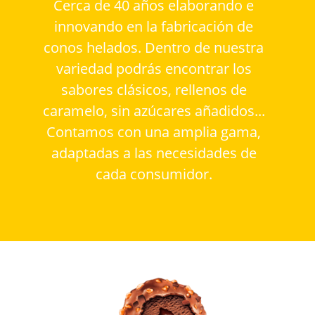
Cerca de 40 años elaborando e
innovando en la fabricación de
conos helados. Dentro de nuestra
variedad podrás encontrar los
sabores clásicos, rellenos de
caramelo, sin azúcares añadidos...
Contamos con una amplia gama,
adaptadas a las necesidades de
cada consumidor.