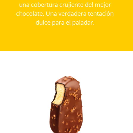
una cobertura crujiente del mejor
chocolate. Una verdadera tentación
dulce para el paladar.