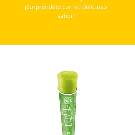
¡Sorpréndete con su delicioso
sabor!