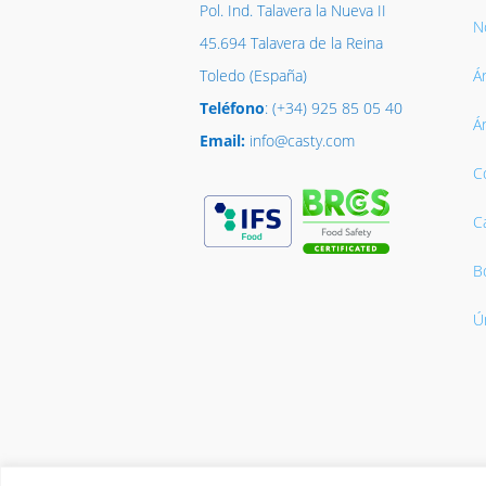
Pol. Ind. Talavera la Nueva II
No
45.694 Talavera de la Reina
Toledo (España)
Á
Teléfono
: (+34) 925 85 05 40
Á
Email:
info@casty.com
C
C
B
Ú