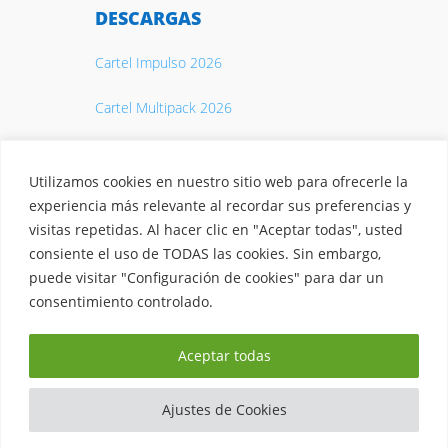
DESCARGAS
Cartel Impulso 2026
Cartel Multipack 2026
Catálogo 2026
Utilizamos cookies en nuestro sitio web para ofrecerle la
experiencia más relevante al recordar sus preferencias y
visitas repetidas. Al hacer clic en "Aceptar todas", usted
consiente el uso de TODAS las cookies. Sin embargo,
puede visitar "Configuración de cookies" para dar un
© 2026 Casty. S.A.
Aviso legal
·
Política de privacidad
·
consentimiento controlado.
Política de Cookies
·
Protección de datos ·
Canal interno de
Aceptar todas
información
·
Fondos EU
Ajustes de Cookies