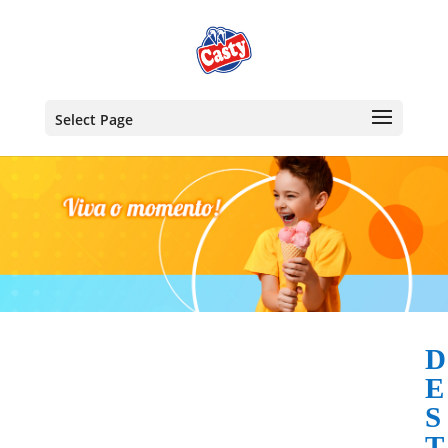
Select Page
D
E
S
T