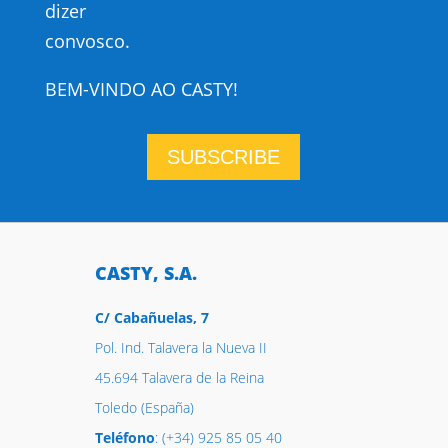
dizer
convosco.
BEM-VINDO AO CASTY!
SUBSCRIBE
CASTY, S.A.
C/ Cabañuelas, 7
Pol. Ind. Talavera la Nueva II
45.694 Talavera de la Reina
Toledo (España)
Teléfono
: (+34) 925 85 05 40