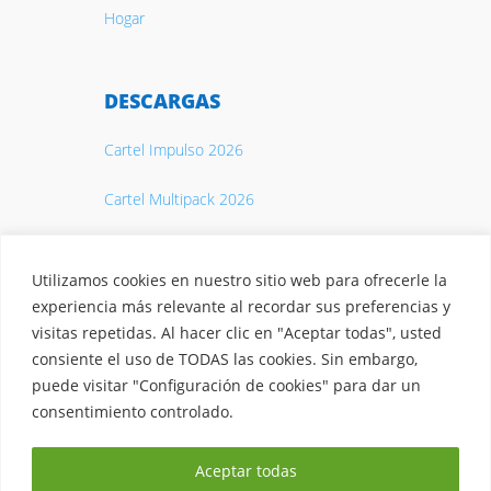
Hogar
DESCARGAS
Cartel Impulso 2026
Cartel Multipack 2026
Catálogo 2026
Utilizamos cookies en nuestro sitio web para ofrecerle la
experiencia más relevante al recordar sus preferencias y
visitas repetidas. Al hacer clic en "Aceptar todas", usted
consiente el uso de TODAS las cookies. Sin embargo,
puede visitar "Configuración de cookies" para dar un
© 2026 Casty. S.A.
Aviso legal
·
Política de privacidad
·
consentimiento controlado.
Política de Cookies
·
Protección de datos ·
Canal interno de
Aceptar todas
información
·
Fondos EU