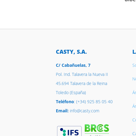
CASTY, S.A.
L
C/ Cabañuelas, 7
S
Pol. Ind. Talavera la Nueva II
No
45.694 Talavera de la Reina
Toledo (España)
Á
Teléfono
: (+34) 925 85 05 40
Á
Email:
info@casty.com
C
C