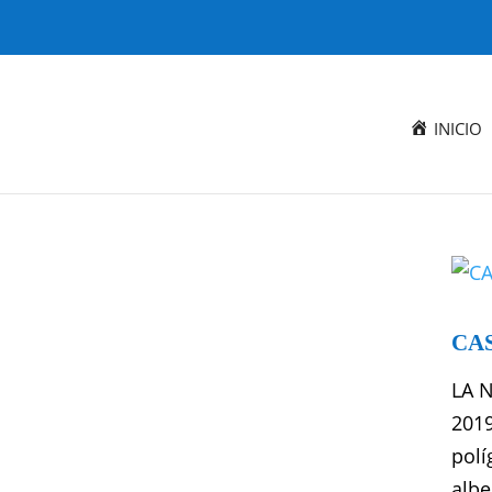
INICIO
CA
LA 
2019
polí
albe