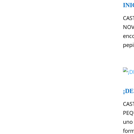
IN
CAS
NOV
enco
pepi
¡D
CAS
PEQU
uno 
form