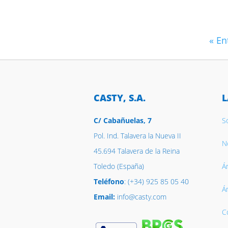
« En
CASTY, S.A.
L
C/ Cabañuelas, 7
S
Pol. Ind. Talavera la Nueva II
No
45.694 Talavera de la Reina
Toledo (España)
Á
Teléfono
: (+34) 925 85 05 40
Á
Email:
info@casty.com
C