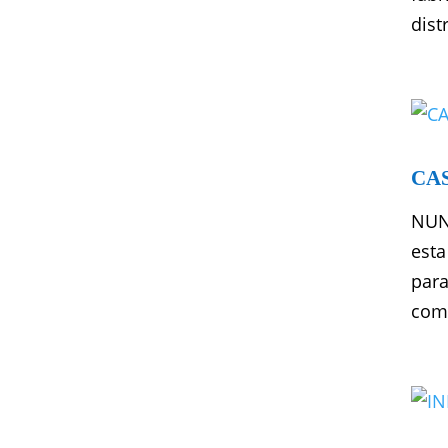
dist
CA
NUN
esta
para
comp