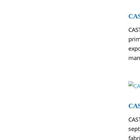
CAS
CAS
prim
expo
mane
CAS
CAST
sept
fabr