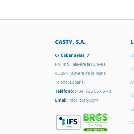
CASTY, S.A.
L
C/ Cabañuelas, 7
S
Pol. Ind. Talavera la Nueva II
No
45.694 Talavera de la Reina
Toledo (España)
Á
Teléfono
: (+34) 925 85 05 40
Á
Email:
info@casty.com
C
C