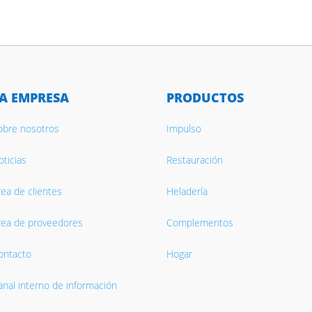
A EMPRESA
PRODUCTOS
obre nosotros
Impulso
ticias
Restauración
rea de clientes
Heladería
rea de proveedores
Complementos
ontacto
Hogar
anal interno de información