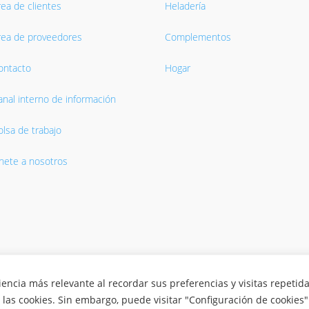
rea de clientes
Heladería
rea de proveedores
Complementos
ontacto
Hogar
anal interno de información
olsa de trabajo
nete a nosotros
·
Política de privacidad
·
Política de Cookies
·
Protección de datos ·
Canal inte
iencia más relevante al recordar sus preferencias y visitas repetida
 las cookies. Sin embargo, puede visitar "Configuración de cookies