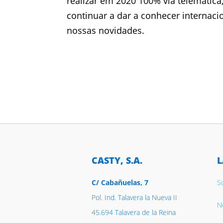
realizar em 2020 100% via telemátic
continuar a dar a conhecer internac
nossas novidades.
CASTY, S.A.
L
C/ Cabañuelas, 7
S
Pol. Ind. Talavera la Nueva II
No
45.694 Talavera de la Reina