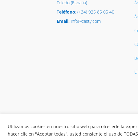
Toledo (España)
Á
Teléfono
: (+34) 925 85 05 40
Á
Email:
info@casty.com
C
C
B
Ú
© 2026 Casty. S.A.
Aviso legal
Utilizamos cookies en nuestro sitio web para ofrecerle la exper
hacer clic en "Aceptar todas", usted consiente el uso de TODAS