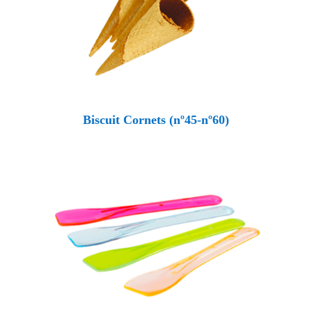
Biscuit Cornets (nº45-nº60)