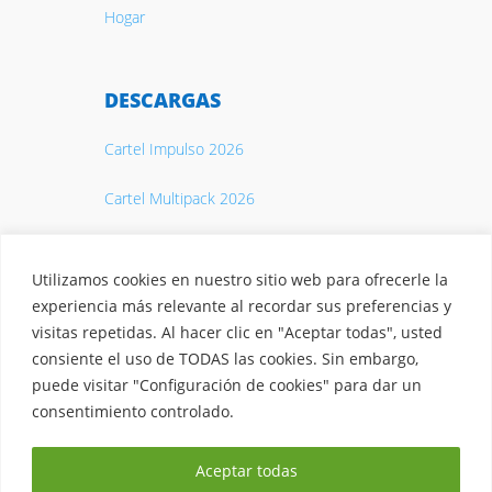
Hogar
DESCARGAS
Cartel Impulso 2026
Cartel Multipack 2026
Catálogo 2026
Utilizamos cookies en nuestro sitio web para ofrecerle la
experiencia más relevante al recordar sus preferencias y
visitas repetidas. Al hacer clic en "Aceptar todas", usted
consiente el uso de TODAS las cookies. Sin embargo,
puede visitar "Configuración de cookies" para dar un
© 2026 Casty. S.A.
Aviso legal
·
Política de privacidad
·
consentimiento controlado.
Política de Cookies
·
Protección de datos ·
Canal interno de
Aceptar todas
información
·
Fondos EU